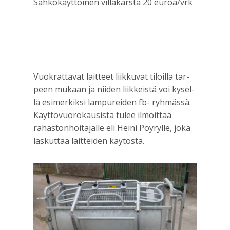
Säh­kö­käyt­töi­nen vil­la­kars­ta 20 euroa/vrk
Vuo­krat­ta­vat lait­teet liik­ku­vat tiloil­la tar­
peen mukaan ja nii­den liik­keis­tä voi kysel­
lä esi­mer­kik­si lam­pu­rei­den fb- ryh­mäs­sä.
Käyt­tö­vuo­ro­kausis­ta tulee ilmoit­taa
rahas­ton­hoi­ta­jal­le eli Hei­ni Pöy­ryl­le, joka
las­kut­taa lait­tei­den käytöstä.