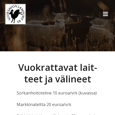
Vuo­krat­ta­vat lait­
teet ja välineet
Sor­kan­hoi­to­te­li­ne 10 euroa/vrk (kuvas­sa)
Mark­ki­na­telt­ta 20 euroa/vrk